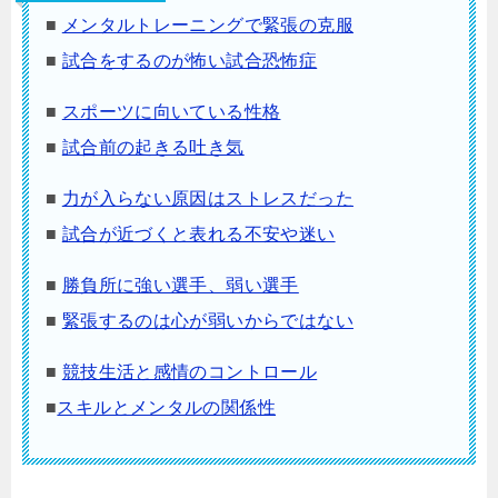
■
メンタルトレーニングで緊張の克服
■
試合をするのが怖い試合恐怖症
■
スポーツに向いている性格
■
試合前の起きる吐き気
■
力が入らない原因はストレスだった
■
試合が近づくと表れる不安や迷い
■
勝負所に強い選手、弱い選手
■
緊張するのは心が弱いからではない
■
競技生活と感情のコントロール
■
スキルとメンタルの関係性