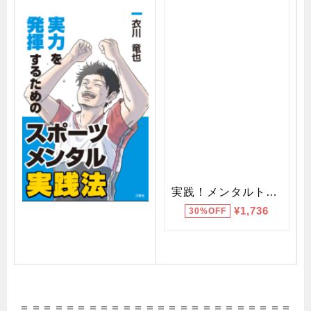
＝＝＝＝＝＝＝＝＝＝＝＝＝＝＝＝＝＝＝＝＝＝＝＝