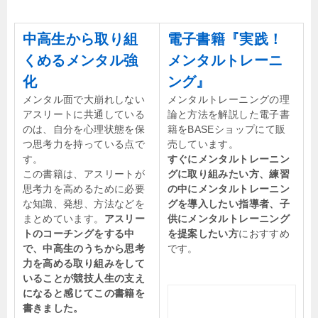
中高生から取り組
電子書籍『実践！
くめるメンタル強
メンタルトレーニ
化
ング』
メンタル面で大崩れしない
メンタルトレーニングの理
アスリートに共通している
論と方法を解説した電子書
のは、自分を心理状態を保
籍をBASEショップにて販
つ思考力を持っている点で
売しています。
す。
すぐにメンタルトレーニン
この書籍は、アスリートが
グに取り組みたい方、練習
思考力を高めるために必要
の中にメンタルトレーニン
な知識、発想、方法などを
グを導入したい指導者、子
まとめています。
アスリー
供にメンタルトレーニング
トのコーチングをする中
を提案したい方
におすすめ
で、中高生のうちから思考
です。
力を高める取り組みをして
いることが競技人生の支え
になると感じてこの書籍を
書きました。