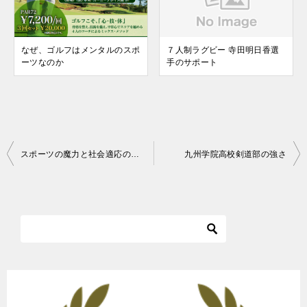
なぜ、ゴルフはメンタルのスポ
７人制ラグビー 寺田明日香選
ーツなのか
手のサポート
投
スポーツの魔力と社会適応の葛藤
九州学院高校剣道部の強さ
稿
ナ
ビ
ゲ
ー
シ
ョ