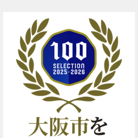
ー
シ
ョ
ン