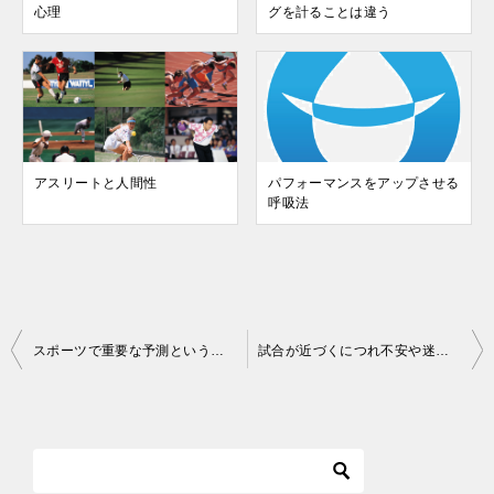
心理
グを計ることは違う
アスリートと人間性
パフォーマンスをアップさせる
呼吸法
投
スポーツで重要な予測という心理
試合が近づくにつれ不安や迷いが浮かんで来たら
稿
ナ
ビ
ゲ