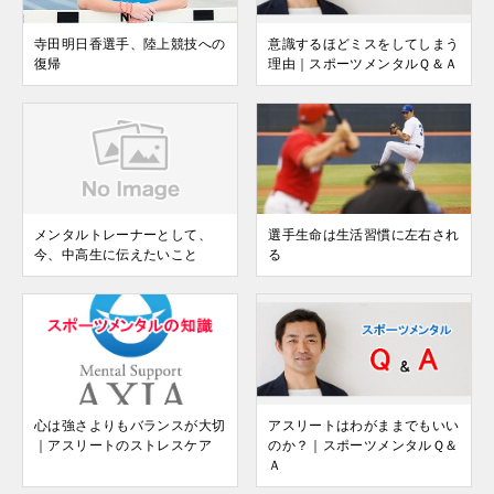
寺田明日香選手、陸上競技への
意識するほどミスをしてしまう
復帰
理由｜スポーツメンタルＱ＆Ａ
メンタルトレーナーとして、
選手生命は生活習慣に左右され
今、中高生に伝えたいこと
る
心は強さよりもバランスが大切
アスリートはわがままでもいい
｜アスリートのストレスケア
のか？｜スポーツメンタルＱ＆
Ａ