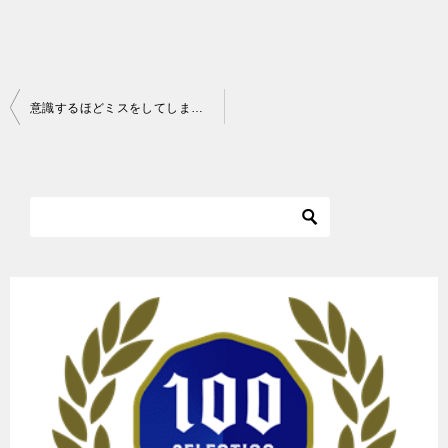
投
意識するほどミスをしてしまう理由｜スポーツメンタルＱ＆Ａ
稿
ナ
ビ
ゲ
ー
シ
ョ
ン