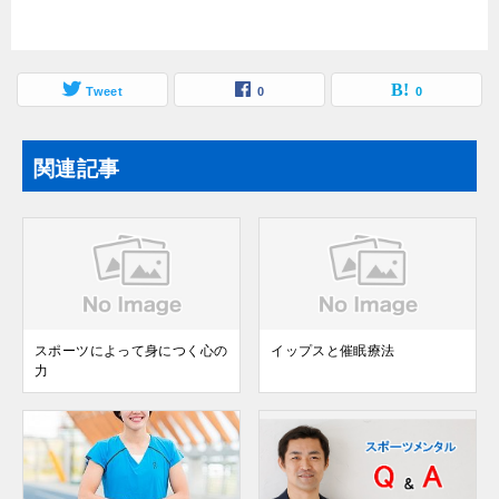
Tweet
0
0
関連記事
スポーツによって身につく心の
イップスと催眠療法
力