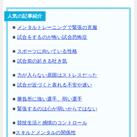
人気の記事紹介
■
メンタルトレーニングで緊張の克服
■
試合をするのが怖い試合恐怖症
■
スポーツに向いている性格
■
試合前の起きる吐き気
■
力が入らない原因はストレスだった
■
試合が近づくと表れる不安や迷い
■
勝負所に強い選手、弱い選手
■
緊張するのは心が弱いからではない
■
競技生活と感情のコントロール
■
スキルとメンタルの関係性