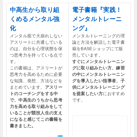
中高生から取り組
電子書籍『実践！
くめるメンタル強
メンタルトレーニ
化
ング』
メンタル面で大崩れしない
メンタルトレーニングの理
アスリートに共通している
論と方法を解説した電子書
のは、自分を心理状態を保
籍をBASEショップにて販
つ思考力を持っている点で
売しています。
す。
すぐにメンタルトレーニン
この書籍は、アスリートが
グに取り組みたい方、練習
思考力を高めるために必要
の中にメンタルトレーニン
な知識、発想、方法などを
グを導入したい指導者、子
まとめています。
アスリー
供にメンタルトレーニング
トのコーチングをする中
を提案したい方
におすすめ
で、中高生のうちから思考
です。
力を高める取り組みをして
いることが競技人生の支え
になると感じてこの書籍を
書きました。