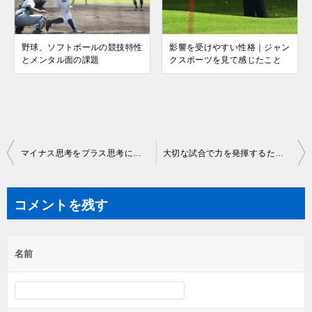
野球、ソフトボールの競技特性
影響を受けやすい性格｜ジャン
とメンタル面の課題
クスポーツを見て感じたこと
投
マイナス思考をプラス思考に変えるという本当の意味
大切な試合で力を発揮するためのイメージトレーニング
稿
ナ
コメントを残す
ビ
ゲ
名前
ー
シ
ョ