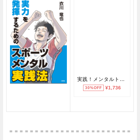
＝＝＝＝＝＝＝＝＝＝＝＝＝＝＝＝＝＝＝＝＝＝＝＝