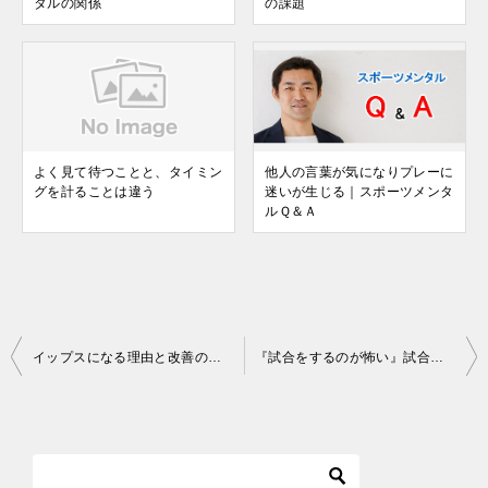
タルの関係
の課題
よく見て待つことと、タイミン
他人の言葉が気になりプレーに
グを計ることは違う
迷いが生じる｜スポーツメンタ
ルＱ＆Ａ
投
イップスになる理由と改善のために必要なこと
『試合をするのが怖い』試合恐怖症
稿
ナ
ビ