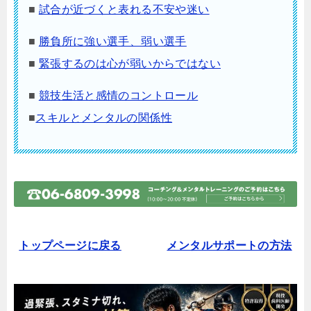
■
試合が近づくと表れる不安や迷い
■
勝負所に強い選手、弱い選手
■
緊張するのは心が弱いからではない
■
競技生活と感情のコントロール
■
スキルとメンタルの関係性
トップページに戻る
メンタルサポートの方法