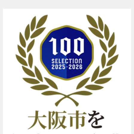
ー
シ
ョ
ン