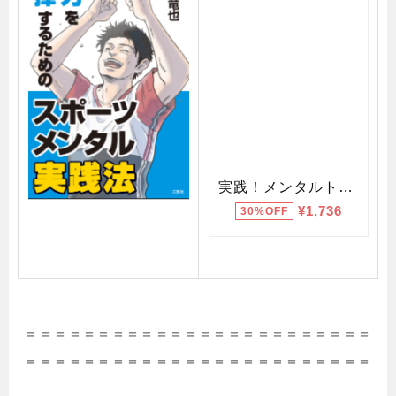
＝＝＝＝＝＝＝＝＝＝＝＝＝＝＝＝＝＝＝＝＝＝＝＝
＝＝＝＝＝＝＝＝＝＝＝＝＝＝＝＝＝＝＝＝＝＝＝＝