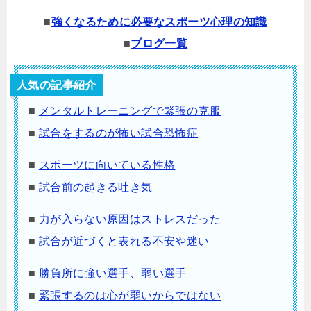
■
強くなるために必要なスポーツ心理の知識
■
ブログ一覧
人気の記事紹介
■
メンタルトレーニングで緊張の克服
■
試合をするのが怖い試合恐怖症
■
スポーツに向いている性格
■
試合前の起きる吐き気
■
力が入らない原因はストレスだった
■
試合が近づくと表れる不安や迷い
■
勝負所に強い選手、弱い選手
■
緊張するのは心が弱いからではない