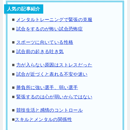
人気の記事紹介
■
メンタルトレーニングで緊張の克服
■
試合をするのが怖い試合恐怖症
■
スポーツに向いている性格
■
試合前の起きる吐き気
■
力が入らない原因はストレスだった
■
試合が近づくと表れる不安や迷い
■
勝負所に強い選手、弱い選手
■
緊張するのは心が弱いからではない
■
競技生活と感情のコントロール
■
スキルとメンタルの関係性