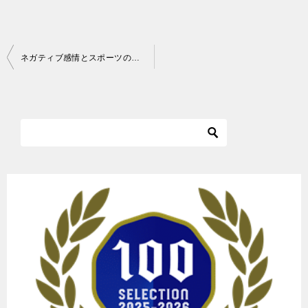
投
ネガティブ感情とスポーツのパフォーマンス
稿
ナ
ビ
ゲ
ー
シ
ョ
ン